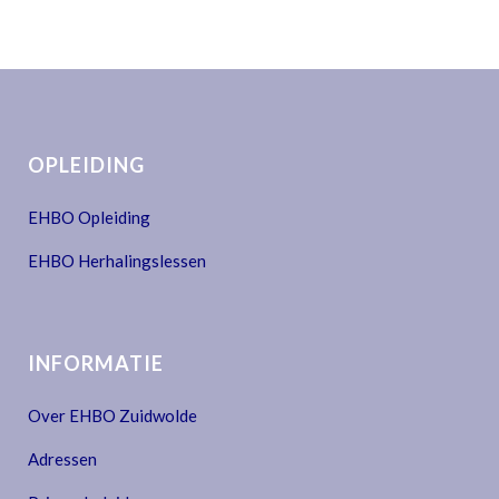
OPLEIDING
EHBO Opleiding
EHBO Herhalingslessen
INFORMATIE
Over EHBO Zuidwolde
Adressen