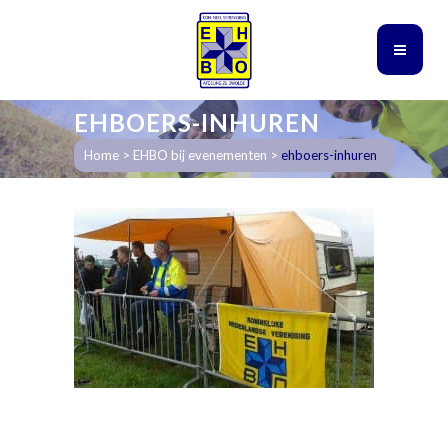
EHBOERS-INHUREN
Home
>
EHBO bij evenementen
>
ehboers-inhuren