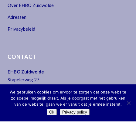
Over EHBO Zuidwolde
Adressen
Privacybeleid
CONTACT
EHBO Zuidwolde
Stapelerweg 27
7957 NA De Wijk
We gebruiken cookies om ervoor te zorgen dat onze website
T:
0522 - 44 30 07
zo soepel mogelijk draait. Als je doorgaat met het gebruiken
E:
secretariaat@ehbo-zuidwolde.nl
van de website, gaan we er vanuit dat je ermee instemt.
Ok
Privacy policy
Copyright
EHBO Zuidwolde