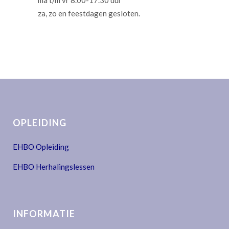
ma t/m vr 8.00-17.30 uur
za, zo en feestdagen gesloten.
OPLEIDING
EHBO Opleiding
EHBO Herhalingslessen
INFORMATIE