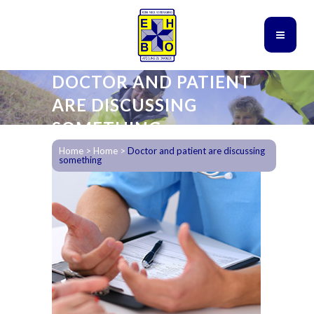
DOCTOR AND PATIENT
ARE DISCUSSING
SOMETHING
Home
>
Home
>
Doctor and patient are discussing
something