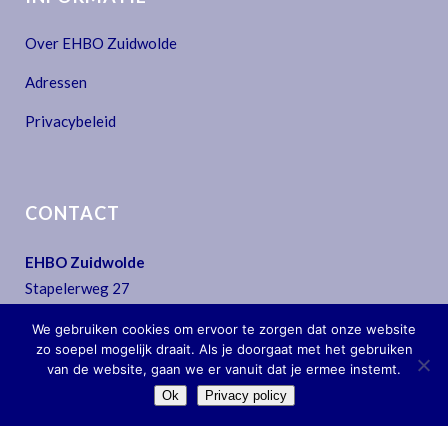
Over EHBO Zuidwolde
Adressen
Privacybeleid
CONTACT
EHBO Zuidwolde
Stapelerweg 27
7957 NA De Wijk
We gebruiken cookies om ervoor te zorgen dat onze website
T:
0522 - 44 30 07
zo soepel mogelijk draait. Als je doorgaat met het gebruiken
E:
secretariaat@ehbo-zuidwolde.nl
van de website, gaan we er vanuit dat je ermee instemt.
Ok
Privacy policy