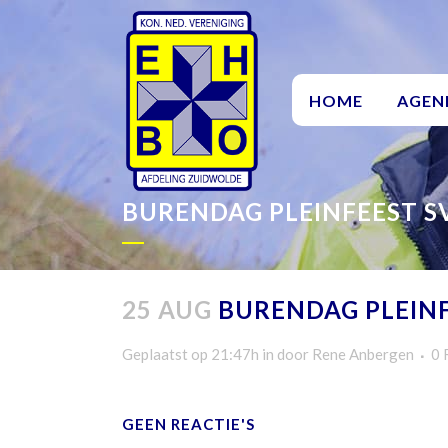
HOME
AGEN
BURENDAG PLEINFEEST S
25 AUG
BURENDAG PLEINF
Geplaatst op 21:47h
in
door
Rene Anbergen
0 
GEEN REACTIE'S