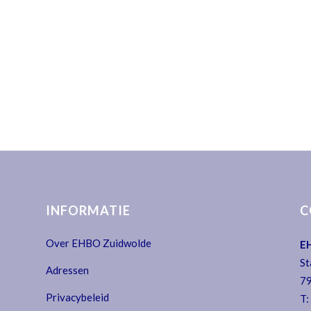
INFORMATIE
C
Over EHBO Zuidwolde
E
St
Adressen
79
Privacybeleid
T