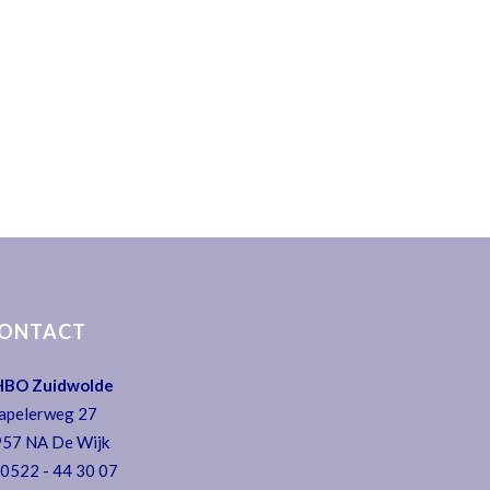
ONTACT
HBO Zuidwolde
apelerweg 27
57 NA De Wijk
:
0522 - 44 30 07