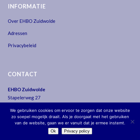
INFORMATIE
Over EHBO Zuidwolde
Adressen
Privacybeleid
CONTACT
EHBO Zuidwolde
Stapelerweg 27
7957 NA De Wijk
We gebruiken cookies om ervoor te zorgen dat onze website
T:
0522 - 44 30 07
zo soepel mogelijk draait. Als je doorgaat met het gebruiken
E:
secretariaat@ehbo-zuidwolde.nl
van de website, gaan we er vanuit dat je ermee instemt.
Ok
Privacy policy