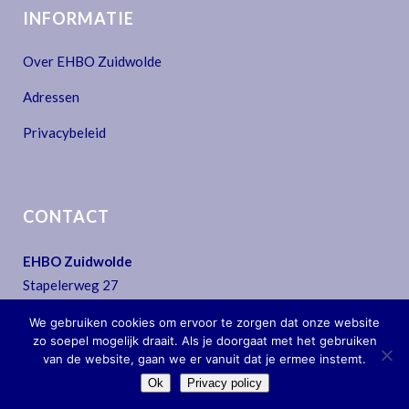
INFORMATIE
Over EHBO Zuidwolde
Adressen
Privacybeleid
CONTACT
EHBO Zuidwolde
Stapelerweg 27
7957 NA De Wijk
We gebruiken cookies om ervoor te zorgen dat onze website
T:
0522 - 44 30 07
zo soepel mogelijk draait. Als je doorgaat met het gebruiken
E:
secretariaat@ehbo-zuidwolde.nl
van de website, gaan we er vanuit dat je ermee instemt.
Ok
Privacy policy