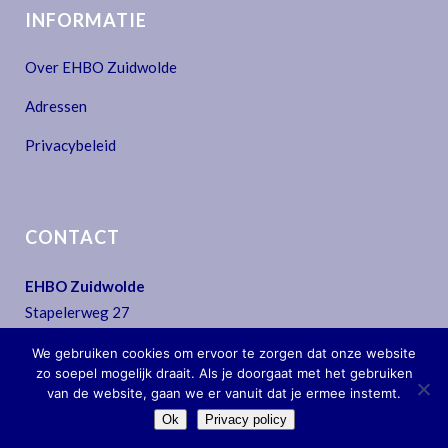
INFORMATIE
Over EHBO Zuidwolde
Adressen
Privacybeleid
CONTACT
EHBO Zuidwolde
Stapelerweg 27
7957 NA De Wijk
We gebruiken cookies om ervoor te zorgen dat onze website
T:
0522 - 44 30 07
zo soepel mogelijk draait. Als je doorgaat met het gebruiken
E:
secretariaat@ehbo-zuidwolde.nl
van de website, gaan we er vanuit dat je ermee instemt.
Ok
Privacy policy