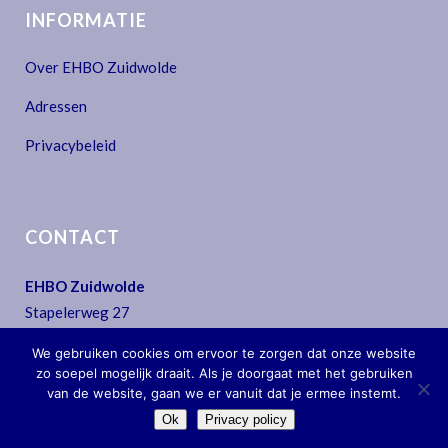
INFORMATIE
Over EHBO Zuidwolde
Adressen
Privacybeleid
CONTACT
EHBO Zuidwolde
Stapelerweg 27
7957 NA De Wijk
We gebruiken cookies om ervoor te zorgen dat onze website
T:
0522 - 44 30 07
zo soepel mogelijk draait. Als je doorgaat met het gebruiken
E:
secretariaat@ehbo-zuidwolde.nl
van de website, gaan we er vanuit dat je ermee instemt.
Ok
Privacy policy