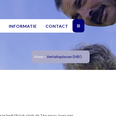
INFORMATIE
CONTACT
Home
>
Herhalingslessen EHBO
deze bedrijfstak sinds de 16e eeuw, toen een