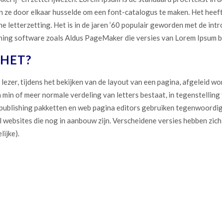
 ze door elkaar husselde om een font-catalogus te maken. Het heeft 
e letterzetting. Het is in de jaren ’60 populair geworden met de int
shing software zoals Aldus PageMaker die versies van Lorem Ipsum 
HET?
lezer, tijdens het bekijken van de layout van een pagina, afgeleid w
 min of meer normale verdeling van letters bestaat, in tegenstelling t
 publishing pakketten en web pagina editors gebruiken tegenwoordig
 websites die nog in aanbouw zijn. Verscheidene versies hebben zich 
ijke).