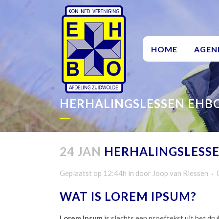
HOME
AGEN
HERHALINGSLESSEN EHB
24 JAN
HERHALINGSLESS
Geplaatst op 12:44h
in
door
Joop van Riessen
WAT IS LOREM IPSUM?
Lorem Ipsum
is slechts een proeftekst uit het dr