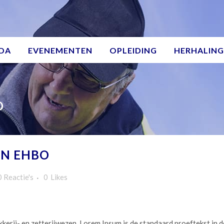
DA
EVENEMENTEN
OPLEIDING
HERHALING
O
EN EHBO
0 Reactie's
0
Likes
ukkerij- en zetterijwezen. Lorem Ipsum is de standaard proeftekst in 