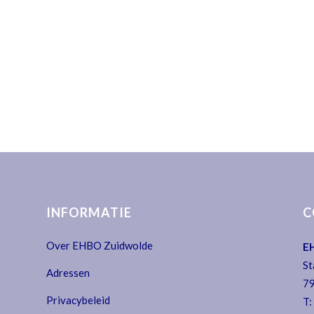
INFORMATIE
C
Over EHBO Zuidwolde
E
St
Adressen
79
Privacybeleid
T