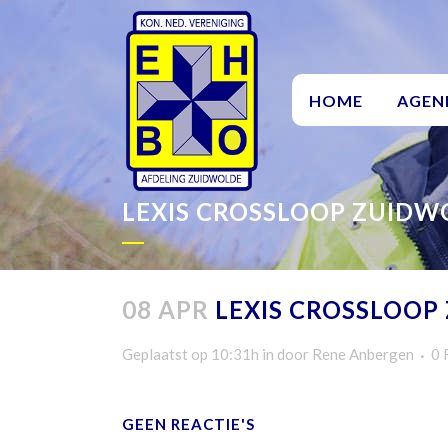
HOME
AGEN
LEXIS CROSSLOOP ZUIDW
08 APR
LEXIS CROSSLOOP
Geplaatst op 10:31h
in
door
Rene Anbergen
0 
GEEN REACTIE'S