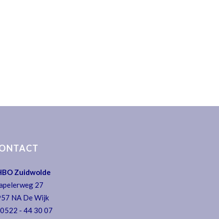
ONTACT
HBO Zuidwolde
apelerweg 27
57 NA De Wijk
:
0522 - 44 30 07