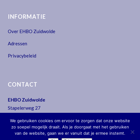
INFORMATIE
Over EHBO Zuidwolde
Adressen
Privacybeleid
CONTACT
EHBO Zuidwolde
Stapelerweg 27
7957 NA De Wijk
We gebruiken cookies om ervoor te zorgen dat onze website
T:
0522 - 44 30 07
zo soepel mogelijk draait. Als je doorgaat met het gebruiken
E:
secretariaat@ehbo-zuidwolde.nl
van de website, gaan we er vanuit dat je ermee instemt.