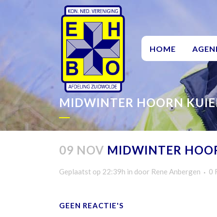
HOME
AGEN
MIDWINTER HOORN KUI
09 NOV
MIDWINTER HOO
Geplaatst op 22:39h
in
door
Rene Anbergen
0 
GEEN REACTIE'S