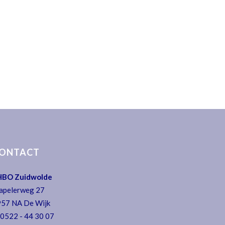
ONTACT
HBO Zuidwolde
apelerweg 27
57 NA De Wijk
:
0522 - 44 30 07