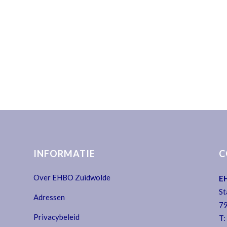
INFORMATIE
C
Over EHBO Zuidwolde
E
St
Adressen
79
Privacybeleid
T