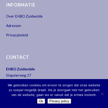
INFORMATIE
Over EHBO Zuidwolde
Adressen
Privacybeleid
CONTACT
EHBO Zuidwolde
Stapelerweg 27
7957 NA De Wijk
We gebruiken cookies om ervoor te zorgen dat onze website
T:
0522 - 44 30 07
zo soepel mogelijk draait. Als je doorgaat met het gebruiken
E:
secretariaat@ehbo-zuidwolde.nl
van de website, gaan we er vanuit dat je ermee instemt.
Ok
Privacy policy