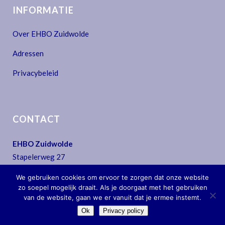
INFORMATIE
Over EHBO Zuidwolde
Adressen
Privacybeleid
CONTACT
EHBO Zuidwolde
Stapelerweg 27
7957 NA De Wijk
We gebruiken cookies om ervoor te zorgen dat onze website
T:
0522 - 44 30 07
zo soepel mogelijk draait. Als je doorgaat met het gebruiken
E:
secretariaat@ehbo-zuidwolde.nl
van de website, gaan we er vanuit dat je ermee instemt.
Ok
Privacy policy