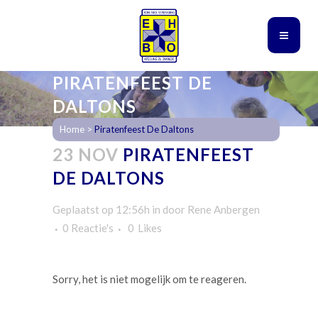
PIRATENFEEST DE
DALTONS
Home
>
Piratenfeest De Daltons
23 NOV
PIRATENFEEST
DE DALTONS
Geplaatst op 12:56h
in
door
Rene Anbergen
0 Reactie's
0
Likes
Sorry, het is niet mogelijk om te reageren.