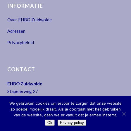
INFORMATIE
Over EHBO Zuidwolde
Adressen
Privacybeleid
CONTACT
EHBO Zuidwolde
Stapelerweg 27
7957 NA De Wijk
We gebruiken cookies om ervoor te zorgen dat onze website
T:
0522 - 44 30 07
zo soepel mogelijk draait. Als je doorgaat met het gebruiken
E:
secretariaat@ehbo-zuidwolde.nl
van de website, gaan we er vanuit dat je ermee instemt.
Ok
Privacy policy