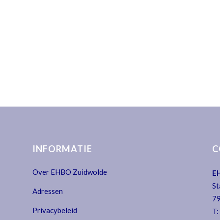
INFORMATIE
C
Over EHBO Zuidwolde
E
St
Adressen
79
Privacybeleid
T