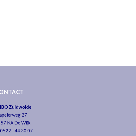
ONTACT
HBO Zuidwolde
apelerweg 27
57 NA De Wijk
:
0522 - 44 30 07