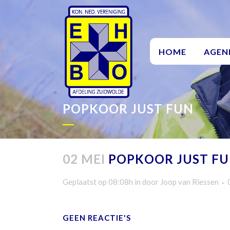
HOME
AGEN
POPKOOR JUST FUN
02 MEI
POPKOOR JUST F
Geplaatst op 08:08h
in
door
Joop van Riessen
GEEN REACTIE'S