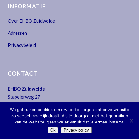
INFORMATIE
Over EHBO Zuidwolde
Adressen
Privacybeleid
CONTACT
EHBO Zuidwolde
Stapelerweg 27
7957 NA De Wijk
We gebruiken cookies om ervoor te zorgen dat onze website
T:
0522 - 44 30 07
zo soepel mogelijk draait. Als je doorgaat met het gebruiken
E:
secretariaat@ehbo-zuidwolde.nl
van de website, gaan we er vanuit dat je ermee instemt.
Ok
Privacy policy