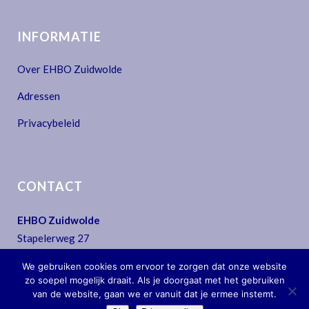
INFORMATIE
Over EHBO Zuidwolde
Adressen
Privacybeleid
CONTACT
EHBO Zuidwolde
Stapelerweg 27
7957 NA De Wijk
We gebruiken cookies om ervoor te zorgen dat onze website
T:
0522 - 44 30 07
zo soepel mogelijk draait. Als je doorgaat met het gebruiken
E:
secretariaat@ehbo-zuidwolde.nl
van de website, gaan we er vanuit dat je ermee instemt.