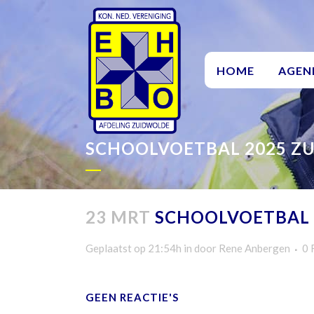
HOME
AGEN
SCHOOLVOETBAL 2025 Z
23 MRT
SCHOOLVOETBAL 
Geplaatst op 21:54h
in
door
Rene Anbergen
0 
GEEN REACTIE'S