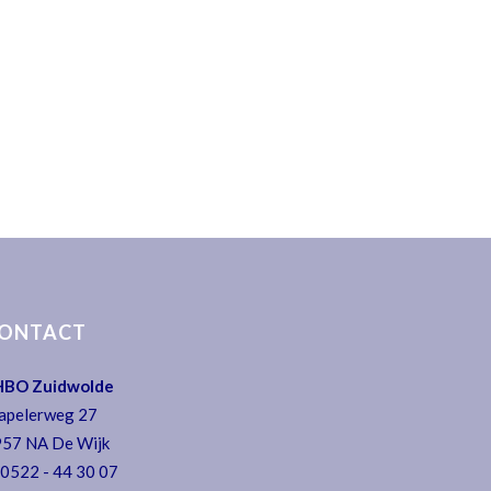
ONTACT
HBO Zuidwolde
apelerweg 27
57 NA De Wijk
:
0522 - 44 30 07