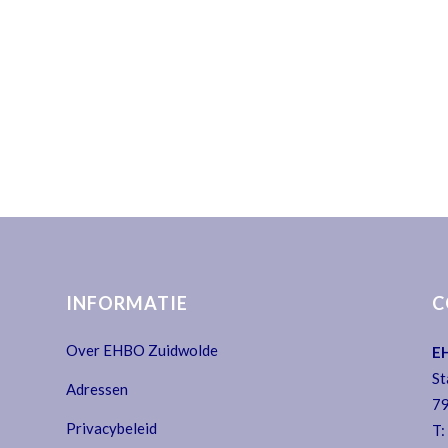
INFORMATIE
C
Over EHBO Zuidwolde
E
St
Adressen
79
Privacybeleid
T