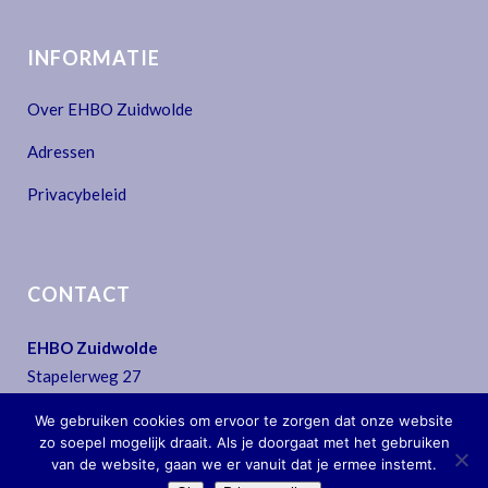
INFORMATIE
Over EHBO Zuidwolde
Adressen
Privacybeleid
CONTACT
EHBO Zuidwolde
Stapelerweg 27
7957 NA De Wijk
We gebruiken cookies om ervoor te zorgen dat onze website
T:
0522 - 44 30 07
zo soepel mogelijk draait. Als je doorgaat met het gebruiken
E:
secretariaat@ehbo-zuidwolde.nl
van de website, gaan we er vanuit dat je ermee instemt.