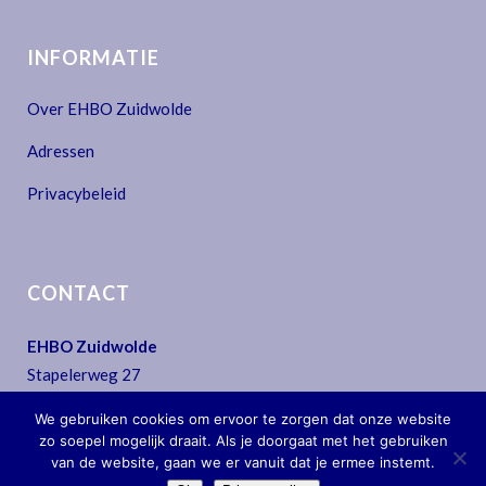
INFORMATIE
Over EHBO Zuidwolde
Adressen
Privacybeleid
CONTACT
EHBO Zuidwolde
Stapelerweg 27
7957 NA De Wijk
We gebruiken cookies om ervoor te zorgen dat onze website
T:
0522 - 44 30 07
zo soepel mogelijk draait. Als je doorgaat met het gebruiken
E:
secretariaat@ehbo-zuidwolde.nl
van de website, gaan we er vanuit dat je ermee instemt.