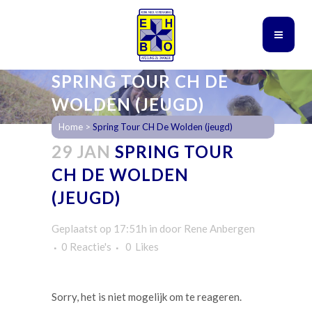
SPRING TOUR CH DE
WOLDEN (JEUGD)
Home
>
Spring Tour CH De Wolden (jeugd)
29 JAN
SPRING TOUR
CH DE WOLDEN
(JEUGD)
Geplaatst op 17:51h
in
door
Rene Anbergen
0 Reactie's
0
Likes
Sorry, het is niet mogelijk om te reageren.