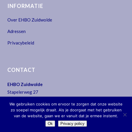
INFORMATIE
Over EHBO Zuidwolde
Adressen
Privacybeleid
CONTACT
EHBO Zuidwolde
Stapelerweg 27
7957 NA De Wijk
We gebruiken cookies om ervoor te zorgen dat onze website
T:
0522 - 44 30 07
zo soepel mogelijk draait. Als je doorgaat met het gebruiken
E:
secretariaat@ehbo-zuidwolde.nl
van de website, gaan we er vanuit dat je ermee instemt.
Ok
Privacy policy