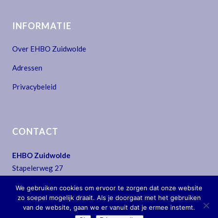
INFORMATIE
Over EHBO Zuidwolde
Adressen
Privacybeleid
CONTACT
EHBO Zuidwolde
Stapelerweg 27
7957 NA De Wijk
We gebruiken cookies om ervoor te zorgen dat onze website
T:
0522 - 44 30 07
zo soepel mogelijk draait. Als je doorgaat met het gebruiken
E:
secretariaat@ehbo-zuidwolde.nl
van de website, gaan we er vanuit dat je ermee instemt.