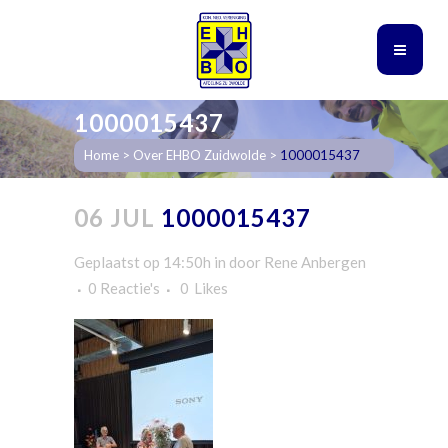
1000015437
Home
>
Over EHBO Zuidwolde
>
1000015437
06 JUL
1000015437
Geplaatst op 14:50h
in
door
Rene Anbergen
0 Reactie's
0
Likes